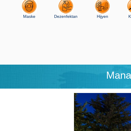
Maske
Dezenfektan
Hijyen
K
Manas