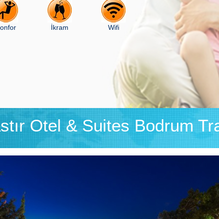
onfor
İkram
Wifi
tır Otel & Suites Bodrum Tr