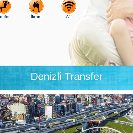
onfor
İkram
Wifi
Denizli Transfer