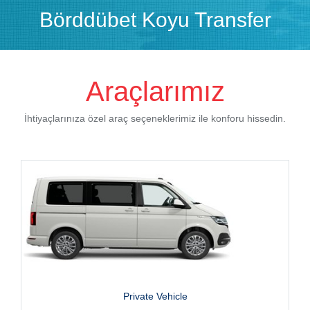
Börddübet Koyu Transfer
Araçlarımız
İhtiyaçlarınıza özel araç seçeneklerimiz ile konforu hissedin.
Private Vehicle